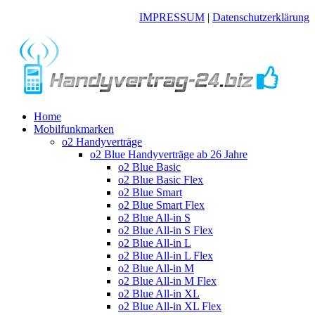
IMPRESSUM
|
Datenschutzerklärung
Home
Mobilfunkmarken
o2 Handyverträge
o2 Blue Handyverträge ab 26 Jahre
o2 Blue Basic
o2 Blue Basic Flex
o2 Blue Smart
o2 Blue Smart Flex
o2 Blue All-in S
o2 Blue All-in S Flex
o2 Blue All-in L
o2 Blue All-in L Flex
o2 Blue All-in M
o2 Blue All-in M Flex
o2 Blue All-in XL
o2 Blue All-in XL Flex