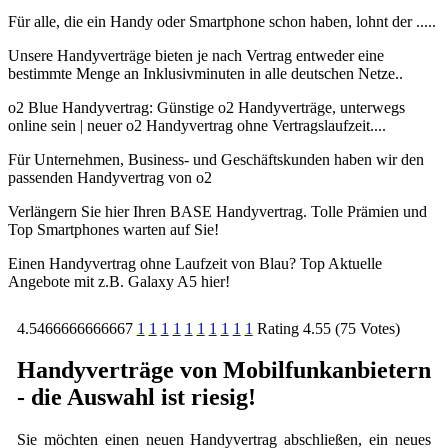
Für alle, die ein Handy oder Smartphone schon haben, lohnt der .....
Unsere Handyverträge bieten je nach Vertrag entweder eine
bestimmte Menge an Inklusivminuten in alle deutschen Netze..
o2 Blue Handyvertrag: Günstige o2 Handyverträge, unterwegs
online sein | neuer o2 Handyvertrag ohne Vertragslaufzeit....
Für Unternehmen, Business- und Geschäftskunden haben wir den
passenden Handyvertrag von o2
Verlängern Sie hier Ihren BASE Handyvertrag. Tolle Prämien und
Top Smartphones warten auf Sie!
Einen Handyvertrag ohne Laufzeit von Blau? Top Aktuelle
Angebote mit z.B. Galaxy A5 hier!
4.5466666666667
1
1
1
1
1
1
1
1
1
1
Rating 4.55 (75 Votes)
Handyverträge von Mobilfunkanbietern
- die Auswahl ist riesig!
Sie möchten einen neuen Handyvertrag abschließen, ein neues