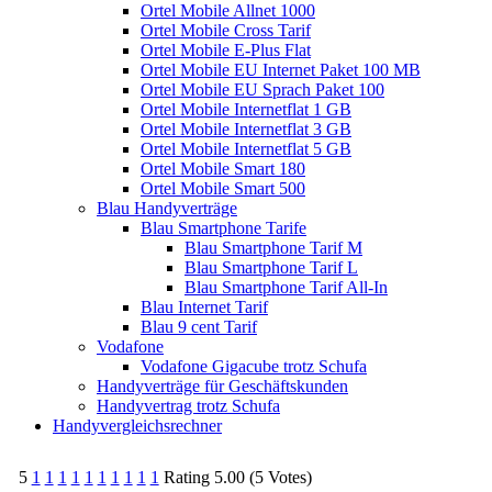
Ortel Mobile Allnet 1000
Ortel Mobile Cross Tarif
Ortel Mobile E-Plus Flat
Ortel Mobile EU Internet Paket 100 MB
Ortel Mobile EU Sprach Paket 100
Ortel Mobile Internetflat 1 GB
Ortel Mobile Internetflat 3 GB
Ortel Mobile Internetflat 5 GB
Ortel Mobile Smart 180
Ortel Mobile Smart 500
Blau Handyverträge
Blau Smartphone Tarife
Blau Smartphone Tarif M
Blau Smartphone Tarif L
Blau Smartphone Tarif All-In
Blau Internet Tarif
Blau 9 cent Tarif
Vodafone
Vodafone Gigacube trotz Schufa
Handyverträge für Geschäftskunden
Handyvertrag trotz Schufa
Handyvergleichsrechner
5
1
1
1
1
1
1
1
1
1
1
Rating 5.00 (5 Votes)