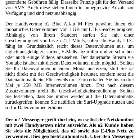
gesonderte Gebühren fällig. Dasselbe Prinzip gilt für den Versand
von SMS. Auch diese stehen Ihnen in unbegrenzter Anzahl zur
Verfügung und sind netzunabhängig.
Der Handyvertrag o2 Blue All-in M Flex gewährt Ihnen ein
monatliches Datenvolumen von 1 GB mit LTE-Geschwindigkeit.
Abhängig von Ihrem Standort surfen Sie mit einer
Geschwindigkeit von bis zu 21,1 Mbit/s, sofern Ihr Handy LTE-
fähig ist. Grundsätzlich reicht dieses Datenvolumen aus, um
täglich ausgiebig zu surfen, E-Mails abzurufen und zu schreiben
oder auch einige Videos anzusehen. Der dauerhafte Stream via
Youtube ist aber mit diesem Datenvolumen nicht möglich. Sollten
Sie Ihr Datenvolumen in einem Monat ausreizen, stuft Sie o2
nicht direkt mit der Geschwindigkeit herunter, sondern setzt die
Datenautomatik ein. Für jeweils drei Euro erhalten Sie bis zu drei
Mal je 250 MB Internetvolumen hinzu. Erst nach diesem
Zusatzvolumen greift die Geschwindigkeitsregulierung. Sollten
Sie feststellen, dass Sie immer wieder auf die Datenautomatik
zurückgreifen, können Sie natürlich ein Surf-Upgrade nutzen und
so Ihr Datenvolumen erhöhen.
Der o2 Messenger greift dort ein, wo selbst der Netzkomfort
mit zwei Handynetzen nicht ausreicht. Als o2 Kunde haben
Sie stets die Möglichkeit, das o2 sowie das E-Plus Netz zu
verwenden. Dies geschieht automatisch. Über den Messenger