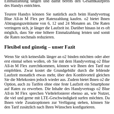
Einmalzahlung tätigen und damit bereits den Gesamtkaufpreis
des Handys entrichten.
Teurere Handys können Sie natürlich auch beim Handyvertrag
Blue All-in M Flex per Ratenzahlung kaufen. o2 bietet Ihnen
Abtragungszeiträume von 6, 12 und 24 Monaten an. Die Raten
verringern sich, je länger die Laufzeit ist. Darüber hinaus ist es oft
möglich, dass Sie eine höhere Einmalzahlung leisten und somit
die Raten nochmals reduzieren.
Flexibel und günstig – unser Fazit
Wenn Sie sich keinesfalls länger an o2 binden möchten oder aber
erst einmal sehen wollen, ob Sie mit dem Handyvertrag o2 Blue
All-in M Flex zurechtkommen, können wir Ihnen den Tarif nur
empfehlen. Zwar kostet die Grundgebühr durch die fehlende
Laufzeit monatlich etwas mehr, über den Kombivorteil gleichen
Sie die Mehrkosten jedoch wieder aus. Zudem bietet Ihnen o2 die
Option, auch zu Tarifen ohne eine feste Laufzeit ein Smartphone
auf Raten zu erwerben. Die Inhalte des Handyvertrags o2 Blue
All-in M Flex sprechen Vieltelefonierer ebenso an, wie Nutzer,
die viel und gerne mit LTE-Geschwindigkeit surfen möchten. Da
Ihnen viele Zusatzoptionen zur Verfügung stehen, können Sie
den Tarif zusätzlich nach Ihren Wünschen konfigurieren.