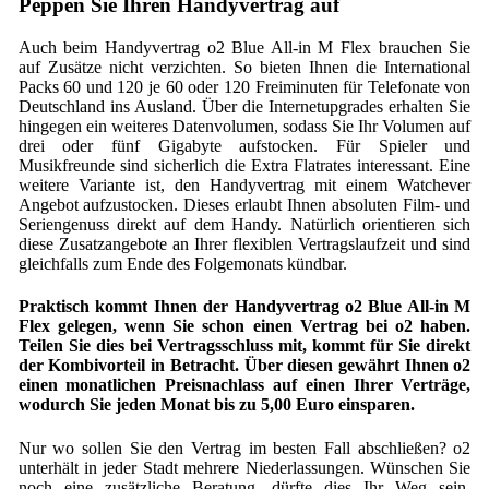
Peppen Sie Ihren Handyvertrag auf
Auch beim Handyvertrag o2 Blue All-in M Flex brauchen Sie
auf Zusätze nicht verzichten. So bieten Ihnen die International
Packs 60 und 120 je 60 oder 120 Freiminuten für Telefonate von
Deutschland ins Ausland. Über die Internetupgrades erhalten Sie
hingegen ein weiteres Datenvolumen, sodass Sie Ihr Volumen auf
drei oder fünf Gigabyte aufstocken. Für Spieler und
Musikfreunde sind sicherlich die Extra Flatrates interessant. Eine
weitere Variante ist, den Handyvertrag mit einem Watchever
Angebot aufzustocken. Dieses erlaubt Ihnen absoluten Film- und
Seriengenuss direkt auf dem Handy. Natürlich orientieren sich
diese Zusatzangebote an Ihrer flexiblen Vertragslaufzeit und sind
gleichfalls zum Ende des Folgemonats kündbar.
Praktisch kommt Ihnen der Handyvertrag o2 Blue All-in M
Flex gelegen, wenn Sie schon einen Vertrag bei o2 haben.
Teilen Sie dies bei Vertragsschluss mit, kommt für Sie direkt
der Kombivorteil in Betracht. Über diesen gewährt Ihnen o2
einen monatlichen Preisnachlass auf einen Ihrer Verträge,
wodurch Sie jeden Monat bis zu 5,00 Euro einsparen.
Nur wo sollen Sie den Vertrag im besten Fall abschließen? o2
unterhält in jeder Stadt mehrere Niederlassungen. Wünschen Sie
noch eine zusätzliche Beratung, dürfte dies Ihr Weg sein.