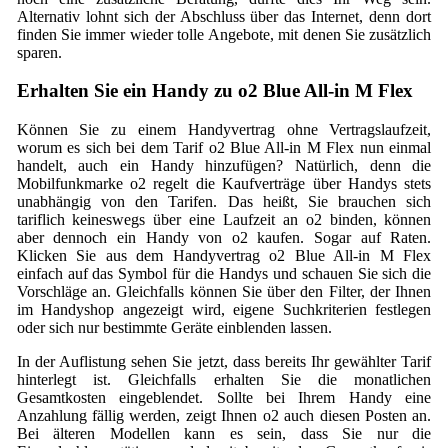
Alternativ lohnt sich der Abschluss über das Internet, denn dort
finden Sie immer wieder tolle Angebote, mit denen Sie zusätzlich
sparen.
Erhalten Sie ein Handy zu o2 Blue All-in M Flex
Können Sie zu einem Handyvertrag ohne Vertragslaufzeit,
worum es sich bei dem Tarif o2 Blue All-in M Flex nun einmal
handelt, auch ein Handy hinzufügen? Natürlich, denn die
Mobilfunkmarke o2 regelt die Kaufverträge über Handys stets
unabhängig von den Tarifen. Das heißt, Sie brauchen sich
tariflich keineswegs über eine Laufzeit an o2 binden, können
aber dennoch ein Handy von o2 kaufen. Sogar auf Raten.
Klicken Sie aus dem Handyvertrag o2 Blue All-in M Flex
einfach auf das Symbol für die Handys und schauen Sie sich die
Vorschläge an. Gleichfalls können Sie über den Filter, der Ihnen
im Handyshop angezeigt wird, eigene Suchkriterien festlegen
oder sich nur bestimmte Geräte einblenden lassen.
In der Auflistung sehen Sie jetzt, dass bereits Ihr gewählter Tarif
hinterlegt ist. Gleichfalls erhalten Sie die monatlichen
Gesamtkosten eingeblendet. Sollte bei Ihrem Handy eine
Anzahlung fällig werden, zeigt Ihnen o2 auch diesen Posten an.
Bei älteren Modellen kann es sein, dass Sie nur die